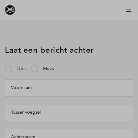
Laat een bericht achter
Dhr.
Mevr.
Mijn klacht gaat over:
Voornaam
Tussenvoegsel
Achternaam