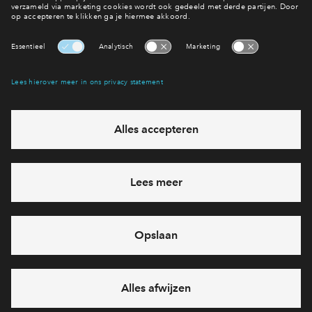
Waterlant in Westerdel
Interesse? Meld je dan snel aan
Hiermee blijf je op de hoogte van het belangrijkste nieuws en
eventuele projecten
Ja, ik wil mij aanmelden
Heb je een vraag en wil je direct antwoord? Bel ons op
088 -
712 26 42
6 dagen per week beschikbaar (behalve tijdens
feestdagen)
vandaag van
09:00 - 18:00 uur