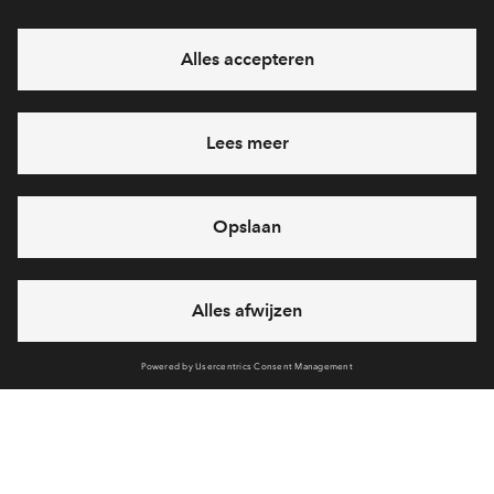
Hiermee blijf je op de hoogte van het belangrijkste nieuws en
eventuele projecten
Ja, ik wil mij aanmelden
Heb je een vraag en wil je direct antwoord? Bel ons op
088 -
712 26 42
6 dagen per week beschikbaar (behalve tijdens
feestdagen)
vandaag van
09:00 - 18:00 uur
via chat en telefoon
Cookies
Over BPD