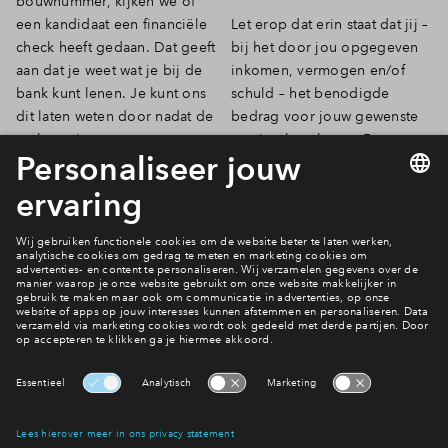
bouwnummer, kijken we of
een kandidaat een financiële
Let erop dat erin staat dat jij –
Inloggen
check heeft gedaan. Dat geeft
bij het door jou opgegeven
aan dat je weet wat je bij de
inkomen, vermogen en/of
bank kunt lenen. Je kunt ons
schuld – het benodigde
dit laten weten door nadat de
bedrag voor jouw gewenste
verkoop is gestart een
woning kunt lenen. Deze
gewaarmerkte brief van je
gegevens worden alleen
hypotheekverstrekker of
gebruikt voor de toewijzing.
financieel adviseur te
Na toewijzing vernietigen wij
uploaden in je
Mijn Eigen
deze informatie.
De woningen van fase 3
Interesse? Meld je dan snel aan