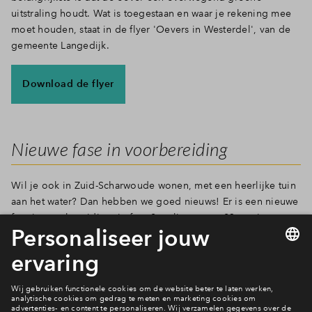
uitstraling houdt. Wat is toegestaan en waar je rekening mee
Inloggen
moet houden, staat in de flyer 'Oevers in Westerdel', van de
gemeente Langedijk.
Download de flyer
Nieuwe fase in voorbereiding
Wil je ook in Zuid-Scharwoude wonen, met een heerlijke tuin
aan het water? Dan hebben we goed nieuws! Er is een nieuwe
fase in voorbereiding: in fase 2 realiseren we 23 woningen op
een eiland. Allemaal met tuin aan het water! Bouw jij straks
ook je eigen vlonder aan een van de groene oevers in
Westerdel? Bekijk het aanbod en meld je aan als
belangstellende!