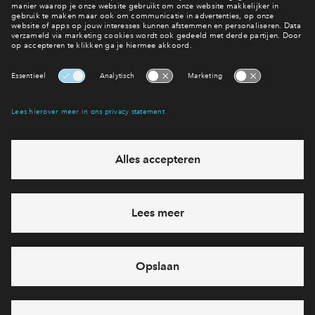
Nieuwe fase in voorbereiding!
Bekijk het aanbod
Interesse? Meld je dan snel aan
Hiermee blijf je op de hoogte van het belangrijkste nieuws en
eventuele projecten
Ja, ik wil mij aanmelden
Heb je een vraag en wil je direct antwoord? Bel ons op
088 -
712 26 42
6 dagen per week beschikbaar (behalve tijdens
feestdagen)