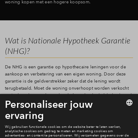
woning kopen met een hogere koopsom.
Wat is Nationale Hypotheek Garantie
(NHG)?
De NHG is een garantie op hypothecaire leningen voor de
aankoop en verbetering van een eigen woning. Door deze
garantie is de geldverstrekker zeker dat de lening wordt
terugbetaald. Moet de woning onverhoopt worden verkocht
en is de opbrengst lager dan de hypotheekschuld, dan betaalt
het NHG de restschuld aan de geldgever. Door deze
zekerheid krijg je korting op de hypotheekrente. Dit voordeel
kan oplopen tot 0,5% per jaar, waardoor je honderden euro's
per jaar kunt besparen.