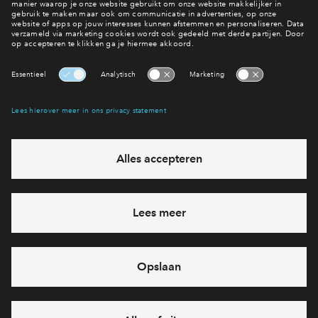
Koop jij bouwnummer 81 met NHG?
Woningaanbod
Interesse? Meld je dan snel aan
Hiermee blijf je op de hoogte van het belangrijkste nieuws en
eventuele projecten
Ja, ik wil mij aanmelden
Heb je een vraag en wil je direct antwoord? Bel ons op
088 -
712 26 42
6 dagen per week beschikbaar (behalve tijdens
feestdagen)