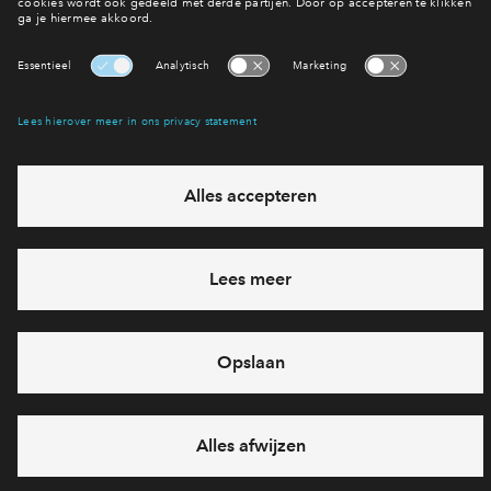
Interesse? Meld je dan snel aan
Hiermee blijf je op de hoogte van het belangrijkste nieuws en
eventuele projecten
Ja, ik wil mij aanmelden
Heb je een vraag en wil je direct antwoord? Bel ons op
088 -
712 26 42
6 dagen per week beschikbaar (behalve tijdens
feestdagen)
vandaag van
10:00 - 13:00 uur
via chat en telefoon