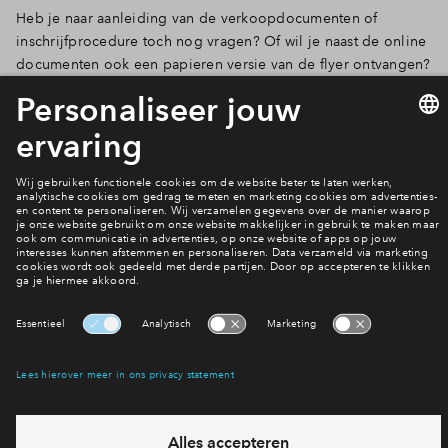
Heb je naar aanleiding van de verkoopdocumenten of
inschrijfprocedure toch nog vragen? Of wil je naast de online
documenten ook een papieren versie van de flyer ontvangen?
Geen probleem. Loop even binnen bij Bakker Schoon
Makelaardij aan de Dorpsstraat 573 in Noord-Scharwoude. Zij
helpen je graag verder!
Contactgegevens
Interesse? Meld je dan snel aan
Hiermee blijf je op de hoogte van het belangrijkste nieuws en
eventuele projecten
Ja, ik wil mij aanmelden