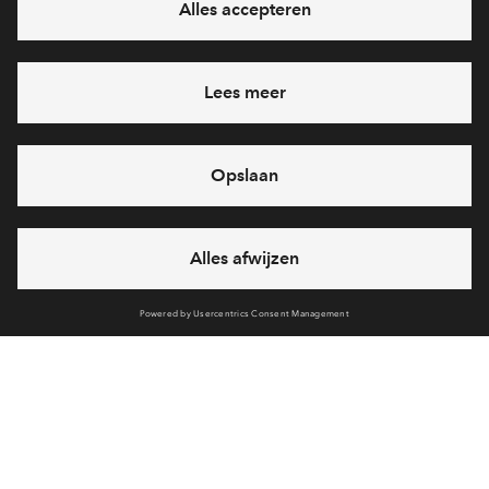
Ja, ik wil mij aanmelden
Heb je een vraag en wil je direct antwoord? Bel ons op
088 -
712 26 42
6 dagen per week beschikbaar (behalve tijdens
feestdagen)
vandaag van
10:00 - 13:00 uur
via chat en telefoon
Cookies
Over BPD
Disclaimer
Privacy statement