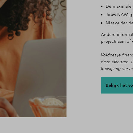
De maximale 
Jouw NAW‑g
Niet ouder da
Andere informat
projectnaam of d
Voldoet je fina
deze afkeuren. I
toewijzing verva
Bekijk het v