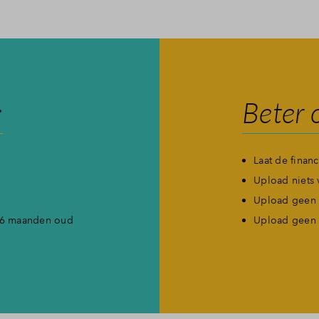
:
Beter 
Laat de finan
Upload niets 
Upload geen 
l 6 maanden oud
Upload geen 