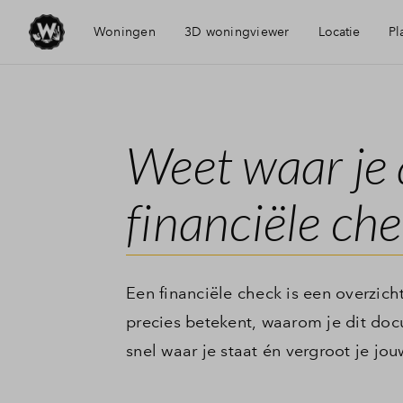
Woningen
3D woningviewer
Locatie
Pl
Visie
Weet waar je 
Bereikbaarheid
financiële ch
Voorzieningen
Dijk en Waard
Een financiële check is een overzich
precies betekent, waarom je dit do
snel waar je staat én vergroot je jou
Duurzaamheid