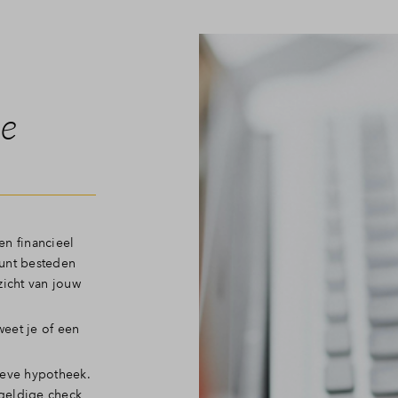
Veelgestelde vragen
Contact
le
en financieel
kunt besteden
zicht van jouw
weet je of een
tieve hypotheek.
 geldige check