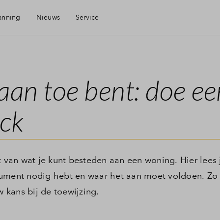
anning
Nieuws
Service
Mijn Eigen Huis
aan toe bent: doe ee
Financiering
eck
Financiele check
Toewijzing
t van wat je kunt besteden aan een woning. Hier lees 
cument nodig hebt en waar het aan moet voldoen. Zo 
w kans bij de toewijzing.
Woning kopen