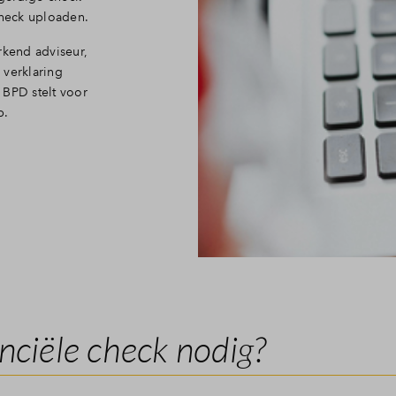
check uploaden.
rkend adviseur,
 verklaring
 BPD stelt voor
p.
nciële check nodig?