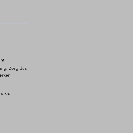
unt
ing. Zorg dus
werken
 deze