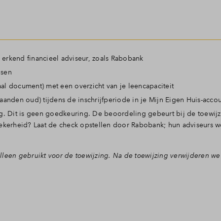
 erkend financieel adviseur, zoals Rabobank
nsen
aal document) met een overzicht van je leencapaciteit
anden oud) tijdens de inschrijfperiode in je Mijn Eigen Huis-acco
g. Dit is geen goedkeuring. De beoordeling gebeurt bij de toewijz
e zekerheid? Laat de check opstellen door Rabobank; hun adviseurs 
lleen gebruikt voor de toewijzing.
Na de toewijzing verwijderen we