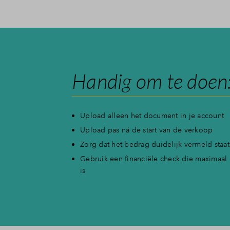
Handig om te doen
Upload alleen het document in je account
Upload pas ná de start van de verkoop
Zorg dat het bedrag duidelijk vermeld staat
Gebruik een financiële check die maximaa
is