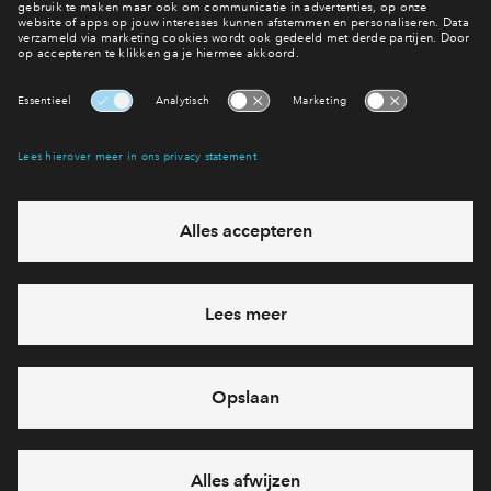
Wil je hier ook wonen?
Interesse? Meld je dan snel aan
Hiermee blijf je op de hoogte van het belangrijkste nieuws en
eventuele projecten
Ja, ik wil mij aanmelden
Heb je een vraag en wil je direct antwoord? Bel ons op
088 -
712 26 42
6 dagen per week beschikbaar (behalve tijdens
feestdagen)
vandaag van
10:00 - 13:00 uur